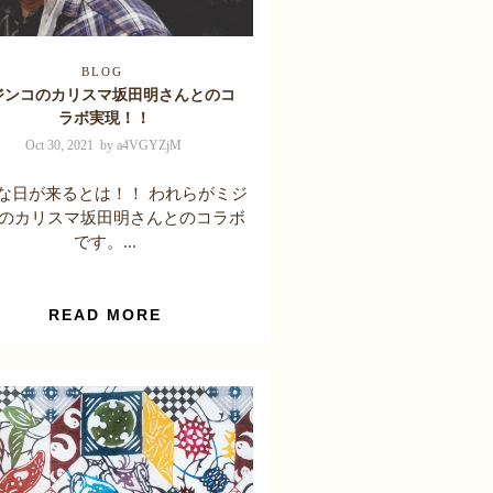
BLOG
ジンコのカリスマ坂田明さんとのコ
ラボ実現！！
Oct 30, 2021 by a4VGYZjM
な日が来るとは！！ われらがミジ
のカリスマ坂田明さんとのコラボ
です。...
READ MORE