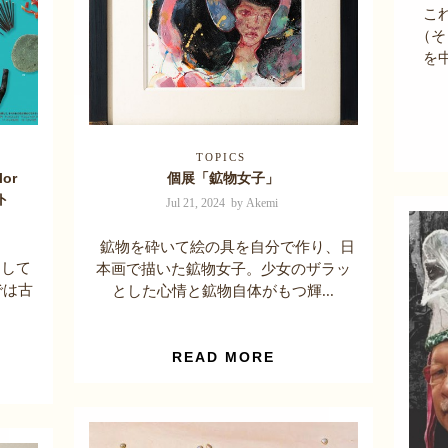
こ
（そ
を
TOPICS
or
個展「鉱物女子」
ト
Jul 21, 2024 by Akemi
鉱物を砕いて絵の具を自分で作り、日
して
本画で描いた鉱物女子。少女のザラッ
では古
とした心情と鉱物自体がもつ輝...
READ MORE