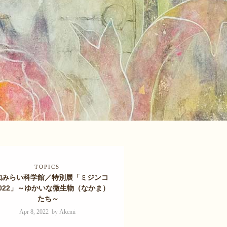
TOPICS
知みらい科学館／特別展「ミジンコ
022」～ゆかいな微生物（なかま）
たち～
Apr 8, 2022 by Akemi