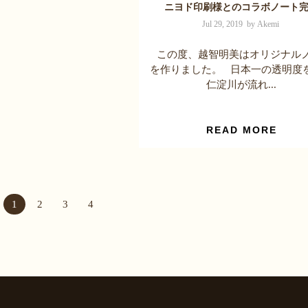
ニヨド印刷様とのコラボノート
Jul 29, 2019 by Akemi
この度、越智明美はオリジナル
を作りました。 日本一の透明度
仁淀川が流れ...
READ MORE
1
2
3
4