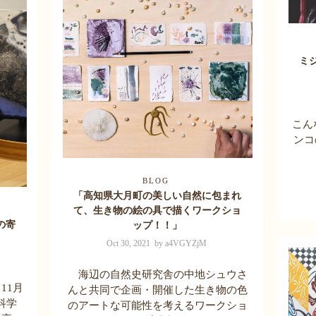
ミ
こん
ンコ
BLOG
「高知県大月町の美しい自然に包まれ
て、生き物の絵の具で描くワークショ
の寄
ップ！！」
Oct 30, 2021 by a4VGYZjM
海辺の自然史研究舎の中地シュウさ
11月
んと共同で企画・開催した生き物の色
科学
のアートな可能性を考えるワークショ