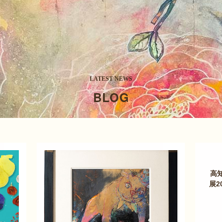
LATEST NEWS
BLOG
高
展2