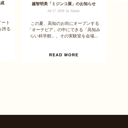
完成
越智明美「ミジンコ展」のお知らせ
Jul 17, 2018 by Akemi
ノート
この夏、高知のお街にオープンする
を誇る
「オーテピア」の中にできる「高知み
らい科学館」。その実験室を会場...
READ MORE