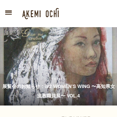
TOPICS
展覧会のお知らせ：W2 WOMEN’S WING 〜高知県女
流教職員展〜 VOL.4