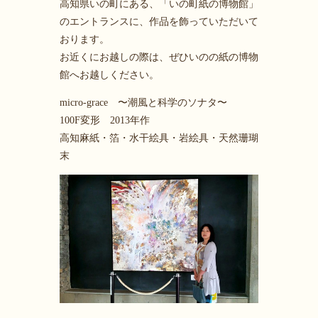
高知県いの町にある、「いの町紙の博物館」
のエントランスに、作品を飾っていただいて
おります。
お近くにお越しの際は、ぜひいのの紙の博物
館へお越しください。
micro-grace 〜潮風と科学のソナタ〜
100F変形 2013年作
高知麻紙・箔・水干絵具・岩絵具・天然珊瑚
末